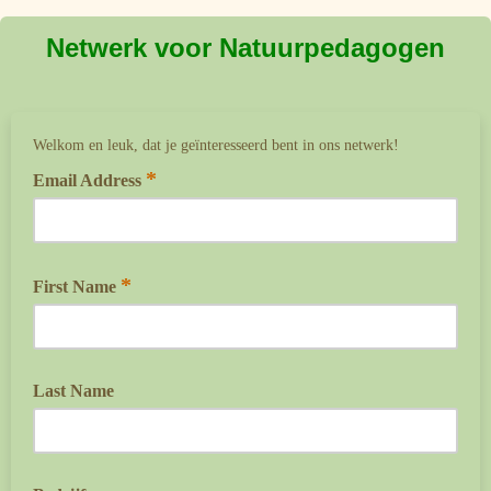
Netwerk voor Natuurpedagogen
Welkom en leuk, dat je geïnteresseerd bent in ons netwerk!
*
Email Address
*
First Name
Last Name